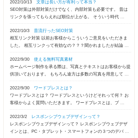
2022/10/13
文章は長い方が有利って本当？
SEO対策は外部対策だけでなく、内部対策も必要です。 昔は
リンクを張ってもらえれば順位が上がる。 そういう時代 …
2022/10/3
昔流行ったSEO対策
相互リンク対策 以前お客様からこういうご意見をいただきま
した。 相互リンクって有効なの？？？聞かれましたが結論 …
2022/9/30
使える無料写真素材
ホームページ制作を承る際は、写真とテキストはお客様から提
供頂いております。 もちろん途方は多数の写真を用意して …
2022/9/30
ワードプレスとは？
ワードプレスとは？ ワードプレスというけどそれって何？ お
客様からよく質問いただきます。 ワードプレスとは、ブ …
2022/3/2
レスポンシブウェブデザインって？
レスポンシブウェブデザインって？ レスポンシブウェブデザ
インとは、PC・タブレット・スマートフォンの３つのデバ …